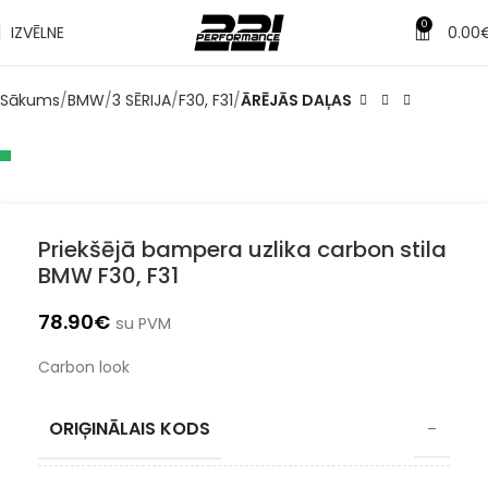
0
IZVĒLNE
0.00
Sākums
BMW
3 SĒRIJA
F30, F31
ĀRĒJĀS DAĻAS
Priekšējā bampera uzlika carbon stila
BMW F30, F31
78.90
€
su PVM
Carbon look
ORIĢINĀLAIS KODS
–