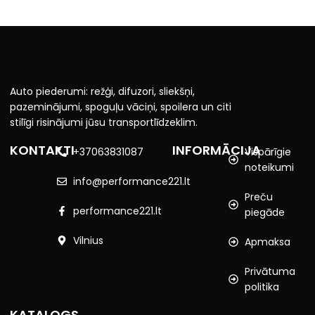
Auto piederumi: režģi, difuzori, sliekšņi,
pazeminājumi, spoguļu vāciņi, spoilera un citi
stilīgi risinājumi jūsu transportlīdzeklim.
KONTAKTI
INFORMĀCIJA
+37063831087
Vispārīgie
noteikumi
info@performance221.lt
Preču
performance221.lt
piegāde
Vilnius
Apmaksa
Privātuma
politika
KATALOGS