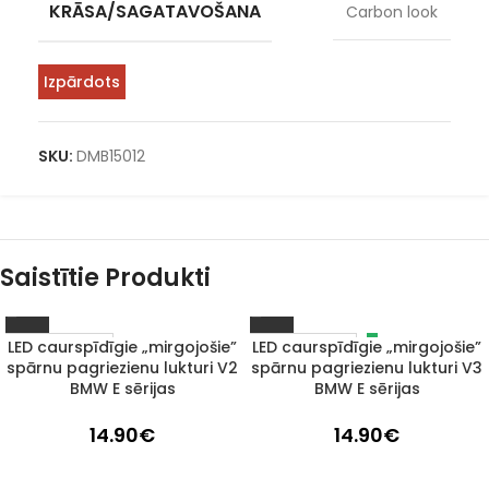
KRĀSA/SAGATAVOŠANA
Carbon look
Izpārdots
SKU:
DMB15012
Saistītie Produkti
LED caurspīdīgie „mirgojošie”
LED caurspīdīgie „mirgojošie”
IZPĀRDOTS
1–3 D. D.
spārnu pagriezienu lukturi V2
spārnu pagriezienu lukturi V3
BMW E sērijas
BMW E sērijas
14.90
€
14.90
€