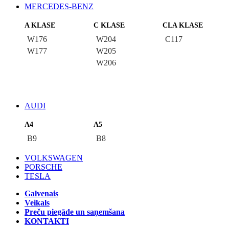
MERCEDES-BENZ
A KLASE
C KLASE
CLA KLASE
W176
W204
C117
W177
W205
W206
AUDI
A4
A5
B9
B8
VOLKSWAGEN
PORSCHE
TESLA
Galvenais
Veikals
Preču piegāde un saņemšana
KONTAKTI