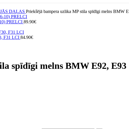
JĀS DAĻAS
Priekšējā bampera uzlika MP stila spīdīgi melns BMW 
6-10) PRELCI
89.90
€
30, F31 LCI
84.90
€
ila spīdīgi melns BMW E92, E93 