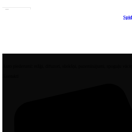
1–3 D. D.
PIEVIENOT GROZAM
Spīd
Auto piederumi: režģi, difuzori, sliekšņi, pazeminājumi, spoguļu vāciņi, 
Kontakti