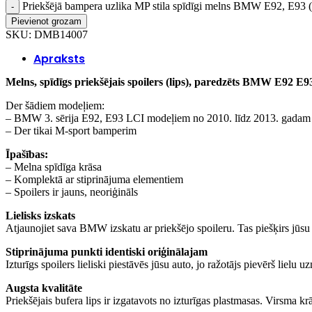
Priekšējā bampera uzlika MP stila spīdīgi melns BMW E92, E93
Pievienot grozam
SKU:
DMB14007
Apraksts
Melns, spīdīgs priekšējais spoilers (lips), paredzēts BMW E92 E9
Der šādiem modeļiem:
– BMW 3. sērija E92, E93 LCI modeļiem no 2010. līdz 2013. gadam
– Der tikai M-sport bamperim
Īpašības:
– Melna spīdīga krāsa
– Komplektā ar stiprinājuma elementiem
– Spoilers ir jauns, neoriģināls
Lielisks izskats
Atjaunojiet sava BMW izskatu ar priekšējo spoileru. Tas piešķirs jūsu 
Stiprinājuma punkti identiski oriģinālajam
Izturīgs spoilers lieliski piestāvēs jūsu auto, jo ražotājs pievērš liel
Augsta kvalitāte
Priekšējais bufera lips ir izgatavots no izturīgas plastmasas. Virsma kr