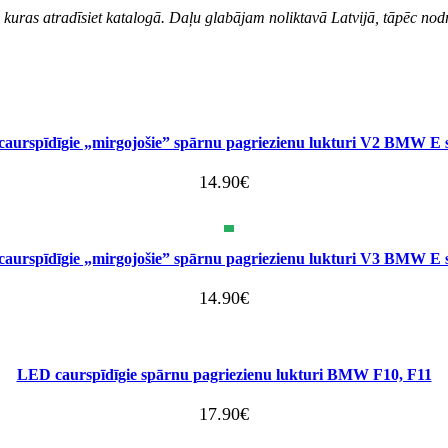
kuras atradīsiet katalogā. Daļu glabājam noliktavā Latvijā, tāpēc nod
aurspīdīgie „mirgojošie” spārnu pagriezienu lukturi V2 BMW E s
14.90
€
aurspīdīgie „mirgojošie” spārnu pagriezienu lukturi V3 BMW E s
14.90
€
LED caurspīdīgie spārnu pagriezienu lukturi BMW F10, F11
17.90
€