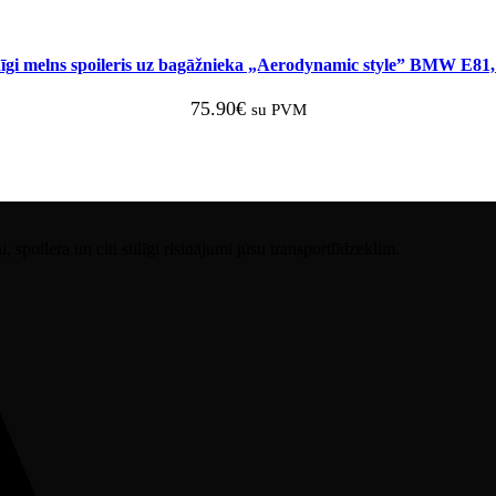
īgi melns spoileris uz bagāžnieka „Aerodynamic style” BMW E81
75.90
€
su PVM
spoilera un citi stilīgi risinājumi jūsu transportlīdzeklim.