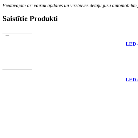
Piedāvājam arī vairāk apdares un virsbūves detaļu jūsu automobilim, 
Saistītie Produkti
1–3 D. D.
PIEVIENOT GROZAM
LED c
IZPĀRDOTS
LASĪT VAIRĀK
LED c
1–3 D. D.
PIEVIENOT GROZAM