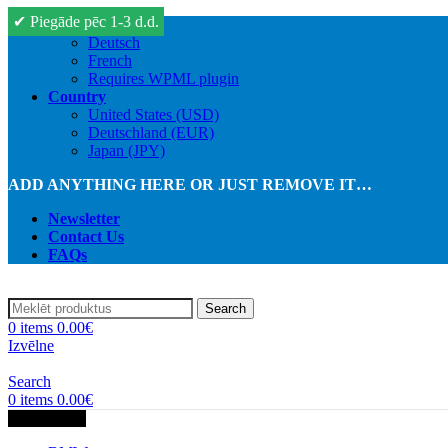
✔
Piegāde pēc 1-3 d.d.
English
Deutsch
French
Requires WPML plugin
Country
United States (USD)
Deutschland (EUR)
Japan (JPY)
ADD ANYTHING HERE OR JUST REMOVE IT…
Newsletter
Contact Us
FAQs
Search
0
items
0.00
€
Izvēlne
Search
0
items
0.00
€
Kategorijas