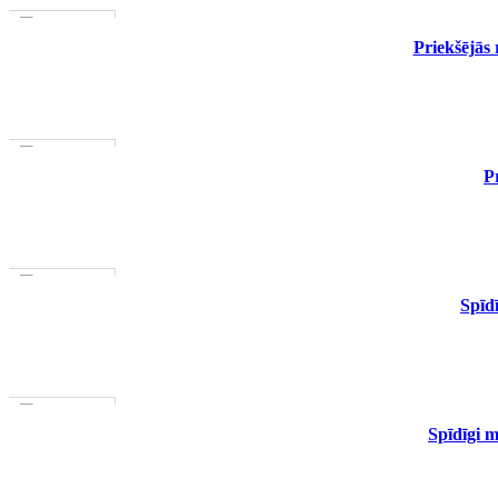
1–3 D. D.
PIEVIENOT GROZAM
Priekšējās
1–3 D. D.
PIEVIENOT GROZAM
P
1–3 D. D.
PIEVIENOT GROZAM
Spīd
1–3 D. D.
PIEVIENOT GROZAM
Spīdīgi 