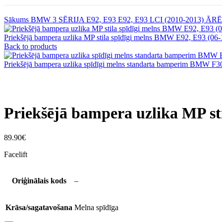
Sākums
BMW
3 SĒRIJA
E92, E93
E92, E93 LCI (2010-2013)
ĀRĒ
Priekšējā bampera uzlika MP stila spīdīgi melns BMW E92, E93 (0
Back to products
Priekšējā bampera uzlika spīdīgi melns standarta bamperim BMW F
Priekšējā bampera uzlika MP st
89.90
€
Facelift
Oriģinālais kods
–
Krāsa/sagatavošana
Melna spīdīga