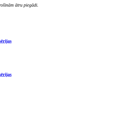
rošinām ātru piegādi.
ērijas
ērijas