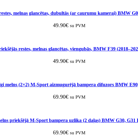
 restes, melnas glancētas, dubultās (ar caurumu kamerai) BMW G
49.90
€
su PVM
riekšējās restes, melnas glancētas, viengubās, BMW F39 (2018–202
49.90
€
su PVM
īgi melns (2×2) M-Sport aizmugurējā bampera difuzors BMW E90
69.90
€
su PVM
melns priekšējā M-Sport bampera uzlika (2 daļas) BMW G30, G3
69.90
€
su PVM