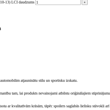
 (10-13) LCI daudzums
3
automobilim atjauninātu stilu un sportisku izskatu.
u uzmanību tam, lai produkts nevainojami atbilstu oriģinālajiem stiprināju
āsota ar kvalitatīvām krāsām, tāpēc spoilers saglabās lielisku stāvokli ar