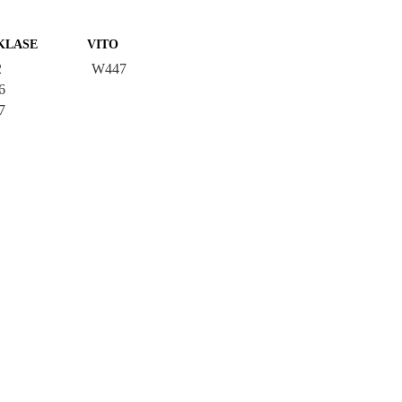
KLASE
VITO
2
W447
6
7