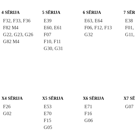
4 SĒRIJA
5 SĒRIJA
6 SĒRIJA
7 SĒR
F32, F33, F36
E39
E63, E64
E38
F82 M4
E60, E61
F06, F12, F13
F01,
G22, G23, G26
F07
G32
G11,
G82 M4
F10, F11
G30, G31
X4 SĒRIJA
X5 SĒRIJA
X6 SĒRIJA
X7 S
F26
E53
E71
G07
G02
E70
F16
F15
G06
G05