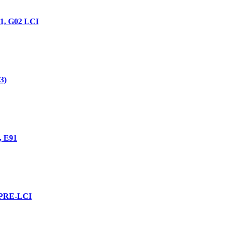
01, G02 LCI
3)
, E91
1 PRE-LCI