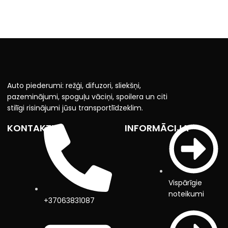
Auto piederumi: režģi, difuzori, sliekšņi,
pazeminājumi, spoguļu vāciņi, spoilera un citi
stilīgi risinājumi jūsu transportlīdzeklim.
KONTAKTI
INFORMĀCIJA
Vispārīgie
noteikumi
+37063831087