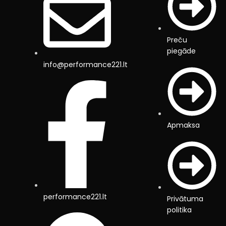
Preču
piegāde
info@performance221.lt
Apmaksa
performance221.lt
Privātuma
politika