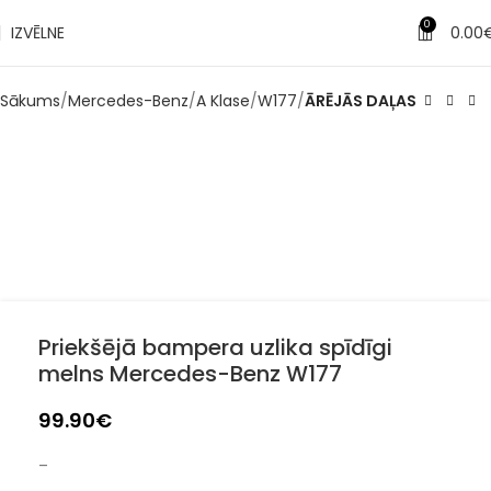
0
IZVĒLNE
0.00
Sākums
Mercedes-Benz
A Klase
W177
ĀRĒJĀS DAĻAS
Priekšējā bampera uzlika spīdīgi
melns Mercedes-Benz W177
99.90
€
–