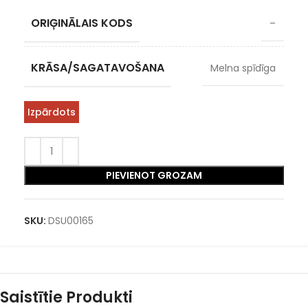
ORIĢINĀLAIS KODS
–
KRĀSA/SAGATAVOŠANA
Melna spīdīga
Izpārdots
PIEVIENOT GROZAM
SKU:
DSU00165
Saistītie Produkti