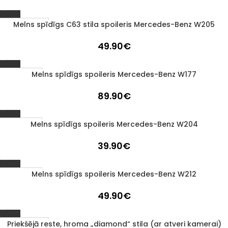
Melns spīdīgs C63 stila spoileris Mercedes-Benz W205
1–3 d. d.
49.90
€
Melns spīdīgs spoileris Mercedes-Benz W177
Izpārdots
89.90
€
Melns spīdīgs spoileris Mercedes-Benz W204
Izpārdots
39.90
€
Melns spīdīgs spoileris Mercedes-Benz W212
Izpārdots
49.90
€
Priekšējā reste, hroma „diamond“ stila (ar atveri kamerai)
1–3 d. d.