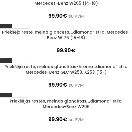
Mercedes-Benz W205 (14–18)
99.90
€
su PVM
Priekšējā reste, melna glancēta, „diamond” stila, Mercedes-
1–3 d. d.
Benz W176 (15–18)
99.90
€
Priekšējā reste, melnas glancētas-hroma „diamond“ stila
Izpārdots
Mercedes-Benz GLC W253, X253 (15-)
99.90
€
su PVM
Priekšējās restes, melnas glancētas, „diamond” stila,
1–3 d. d.
Mercedes-Benz W206
99.90
€
su PVM