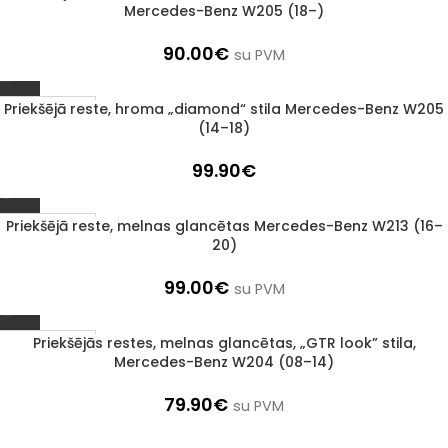
Mercedes-Benz W205 (18–)
90.00
€
su PVM
Priekšējā reste, hroma „diamond“ stila Mercedes-Benz W205
1–3 d. d.
(14–18)
99.90
€
Priekšējā reste, melnas glancētas Mercedes-Benz W213 (16–
1–3 d. d.
20)
99.00
€
su PVM
Priekšējās restes, melnas glancētas, „GTR look” stila,
1–3 d. d.
Mercedes-Benz W204 (08–14)
79.90
€
su PVM