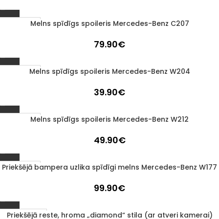
Melns spīdīgs spoileris Mercedes-Benz C207
Izpārdots
79.90
€
Melns spīdīgs spoileris Mercedes-Benz W204
Izpārdots
39.90
€
Melns spīdīgs spoileris Mercedes-Benz W212
Izpārdots
49.90
€
Priekšējā bampera uzlika spīdīgi melns Mercedes-Benz W177
Izpārdots
99.90
€
Priekšējā reste, hroma „diamond“ stila (ar atveri kamerai)
1–3 d. d.