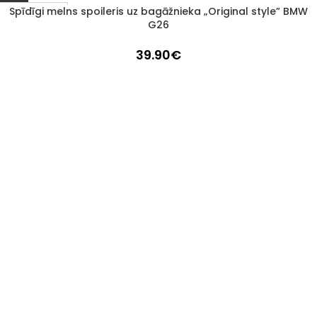
Spīdīgi melns spoileris uz bagāžnieka „Original style” BMW
1–3 d. d.
G26
39.90
€