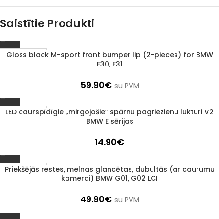
Saistītie Produkti
Gloss black M-sport front bumper lip (2-pieces) for BMW
1–3 d. d.
F30, F31
59.90
€
su PVM
LED caurspīdīgie „mirgojošie” spārnu pagriezienu lukturi V2
1–3 d. d.
BMW E sērijas
14.90
€
Priekšējās restes, melnas glancētas, dubultās (ar caurumu
1–3 d. d.
kamerai) BMW G01, G02 LCI
49.90
€
su PVM