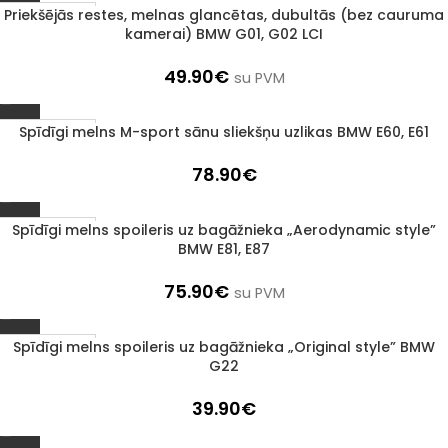
Priekšējās restes, melnas glancētas, dubultās (bez cauruma
1–3 d. d.
kamerai) BMW G01, G02 LCI
49.90
€
su PVM
Spīdīgi melns M-sport sānu sliekšņu uzlikas BMW E60, E61
1–3 d. d.
78.90
€
Spīdīgi melns spoileris uz bagāžnieka „Aerodynamic style”
1–3 d. d.
BMW E81, E87
75.90
€
su PVM
Spīdīgi melns spoileris uz bagāžnieka „Original style” BMW
1–3 d. d.
G22
39.90
€