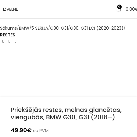
0
IZVĒLNE
0.00
Sākums
BMW
5 SĒRIJA
G30, G31
G30, G31 LCI (2020-2023)
RESTES
Priekšējās restes, melnas glancētas,
viengubās, BMW G30, G31 (2018–)
49.90
€
su PVM