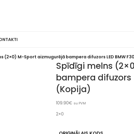
ONTAKTI
ns (2×0) M-Sport aizmugurējā bampera difuzors LED BMW F30,
Spīdīgi melns (2×
bampera difuzors 
(Kopija)
109.90
€
su PVM
2×0
ORIĢINĀLAIS KODS