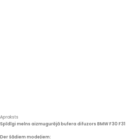
Apraksts
Spīdīgi melns aizmugurējā bufera difuzors BMW F30 F31
Der šādiem modeļiem: