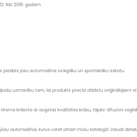
12. līdz 2018. gadam
 piešķirs jūsu automašīnai svaigāku un sportiskāku izskatu.
ērš īpašu uzmanību tam, lai produkts precīzi atbilstu oriģinālajiem
irsma krāsota ar augstas kvalitātes krāsu, tāpēc difuzors saglabā
ūsu automašīnai, kurus varat atrast mūsu katalogā. Daudz detaļu 