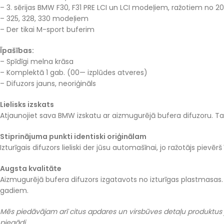
– 3. sērijas BMW F30, F31 PRE LCI un LCI modeļiem, ražotiem no 20
– 325, 328, 330 modeļiem
– Der tikai M-sport buferim
Īpašības:
– Spīdīgi melna krāsa
– Komplektā 1 gab. (00— izplūdes atveres)
– Difuzors jauns, neoriģināls
Lielisks izskats
Atjaunojiet sava BMW izskatu ar aizmugurējā bufera difuzoru. Tas
Stiprinājuma punkti identiski oriģinālam
Izturīgais difuzors lieliski der jūsu automašīnai, jo ražotājs piev
Augsta kvalitāte
Aizmugurējā bufera difuzors izgatavots no izturīgas plastmasas. V
gadiem.
Mēs piedāvājam arī citus apdares un virsbūves detaļu produktus j
piegādi.