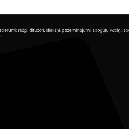
derumi: režģi, difuzori, sliekšņi, pazeminājumi, spoguļu vāciņi, spoi
i