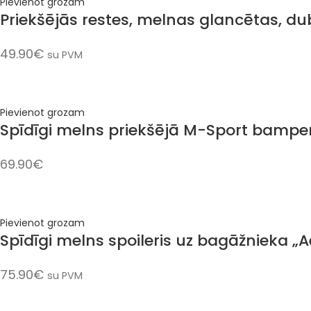
Pievienot grozam
Priekšējās restes, melnas glancētas, d
49.90
€
su PVM
Pievienot grozam
Spīdīgi melns priekšējā M-Sport bamper
69.90
€
Pievienot grozam
Spīdīgi melns spoileris uz bagāžnieka „
75.90
€
su PVM