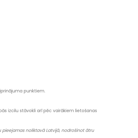
 stiprinājuma punktiem.
s izcilu stāvokli arī pēc vairākiem lietošanas
pieejamas noliktavā Latvijā, nodrošinot ātru