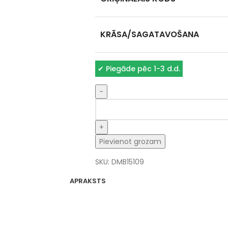
KRĀSA/SAGATAVOŠANA
✔
Piegāde pēc 1-3 d.d.
Pievienot grozam
SKU:
DMB15109
APRAKSTS