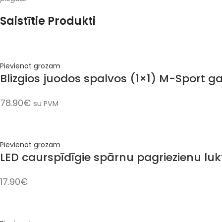
Saistītie Produkti
Pievienot grozam
Blizgios juodos spalvos (1×1) M-Sport g
78.90
€
su PVM
Pievienot grozam
LED caurspīdīgie spārnu pagriezienu lukt
17.90
€