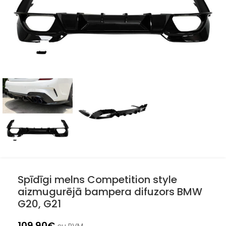
Spīdīgi melns Competition style
aizmugurējā bampera difuzors BMW
G20, G21
109.90
€