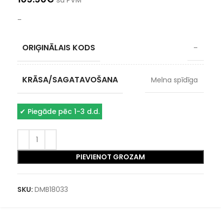
su PVM
–
ORIĢINĀLAIS KODS
–
KRĀSA/SAGATAVOŠANA
Melna spīdīga
✔
Piegāde pēc 1-3 d.d.
PIEVIENOT GROZAM
SKU:
DMB18033