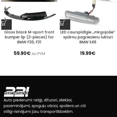
LED caurspīdīgie „mirgojošie”
Gloss black M-sport front
spārnu pagriezienu lukturi
bumper lip (2-pieces) for
BMW E46
BMW F30, F31
19.99
€
59.90
€
su PVM
Auto piederumi: režģi, difuzori, sliekšņi,
pazeminājumi, spoguļu vāciņi, spoilera un citi
stilīgi risinājumi jūsu transportlīdzeklim.