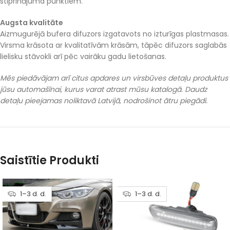
stiprinājuma punktiem.
Augsta kvalitāte
Aizmugurējā bufera difuzors izgatavots no izturīgas plastmasas.
Virsma krāsota ar kvalitatīvām krāsām, tāpēc difuzors saglabās
lielisku stāvokli arī pēc vairāku gadu lietošanas.
Mēs piedāvājam arī citus apdares un virsbūves detaļu produktus
jūsu automašīnai, kurus varat atrast mūsu katalogā. Daudz
detaļu pieejamas noliktavā Latvijā, nodrošinot ātru piegādi.
Saistītie Produkti
1–3 d. d.
1–3 d. d.