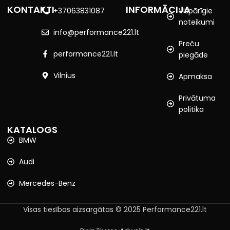
KONTAKTI
INFORMĀCIJA
+37063831087
Vispārīgie
noteikumi
info@performance221.lt
Preču
performance221.lt
piegāde
Vilnius
Apmaksa
Privātuma
politika
KATALOGS
BMW
Audi
Mercedes-Benz
Visas tiesības aizsargātas © 2025 Performance221.lt
Spīdīgi