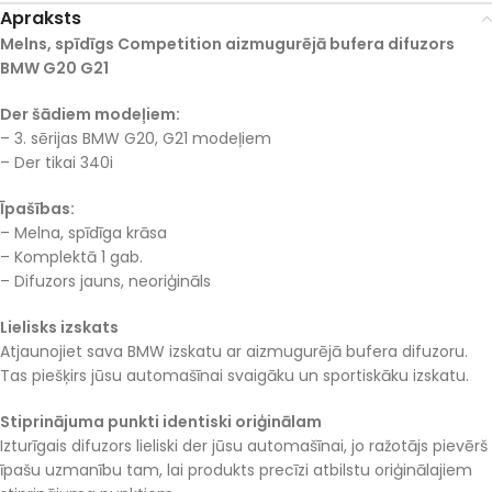
Apraksts
Melns, spīdīgs Competition aizmugurējā bufera difuzors
BMW G20 G21
Der šādiem modeļiem:
– 3. sērijas BMW G20, G21 modeļiem
– Der tikai 340i
Īpašības:
– Melna, spīdīga krāsa
– Komplektā 1 gab.
– Difuzors jauns, neoriģināls
Lielisks izskats
Atjaunojiet sava BMW izskatu ar aizmugurējā bufera difuzoru.
Tas piešķirs jūsu automašīnai svaigāku un sportiskāku izskatu.
Stiprinājuma punkti identiski oriģinālam
Izturīgais difuzors lieliski der jūsu automašīnai, jo ražotājs pievērš
īpašu uzmanību tam, lai produkts precīzi atbilstu oriģinālajiem