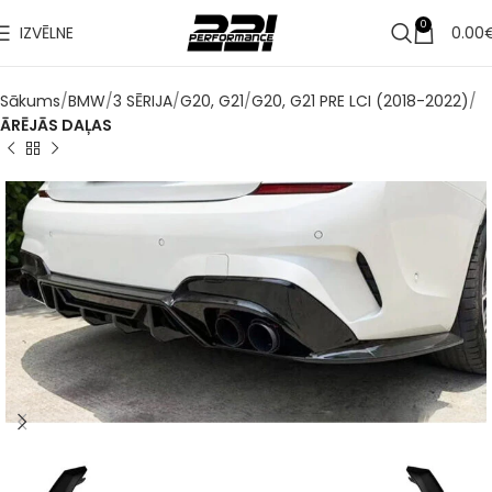
0
IZVĒLNE
0.00
Sākums
BMW
3 SĒRIJA
G20, G21
G20, G21 PRE LCI (2018-2022)
ĀRĒJĀS DAĻAS