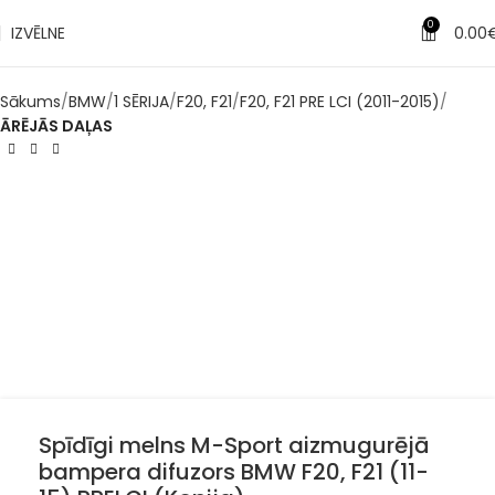
✔
Piegāde pēc 1-3 d.d.
0
IZVĒLNE
0.00
Sākums
BMW
1 SĒRIJA
F20, F21
F20, F21 PRE LCI (2011-2015)
ĀRĒJĀS DAĻAS
Spīdīgi melns M-Sport aizmugurējā
bampera difuzors BMW F20, F21 (11-