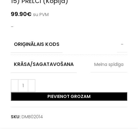
15) PRELCI (Kopija)
99.90
€
su PVM
–
ORIĢINĀLAIS KODS
–
KRĀSA/SAGATAVOŠANA
Melna spīdīga
PIEVIENOT GROZAM
SKU:
DMB02014