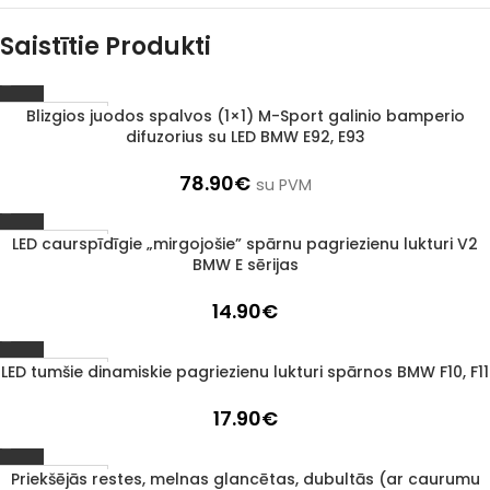
Saistītie Produkti
Blizgios juodos spalvos (1×1) M-Sport galinio bamperio
1–3 D. D.
difuzorius su LED BMW E92, E93
78.90
€
su PVM
LED caurspīdīgie „mirgojošie” spārnu pagriezienu lukturi V2
1–3 D. D.
BMW E sērijas
14.90
€
LED tumšie dinamiskie pagriezienu lukturi spārnos BMW F10, F11
1–3 D. D.
17.90
€
Priekšējās restes, melnas glancētas, dubultās (ar caurumu
1–3 D. D.