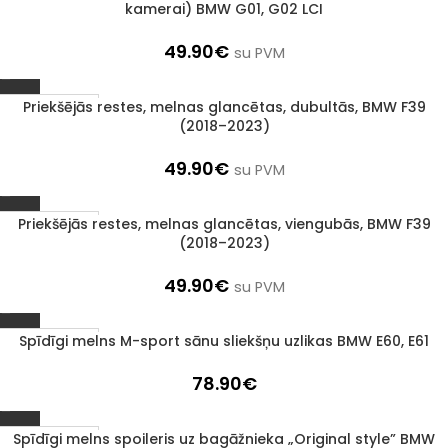
kamerai) BMW G01, G02 LCI
49.90
€
su PVM
Priekšējās restes, melnas glancētas, dubultās, BMW F39
1–3 D. D.
(2018–2023)
49.90
€
su PVM
Priekšējās restes, melnas glancētas, viengubās, BMW F39
1–3 D. D.
(2018–2023)
49.90
€
su PVM
Spīdīgi melns M-sport sānu sliekšņu uzlikas BMW E60, E61
1–3 D. D.
78.90
€
Spīdīgi melns spoileris uz bagāžnieka „Original style” BMW
1–3 D. D.