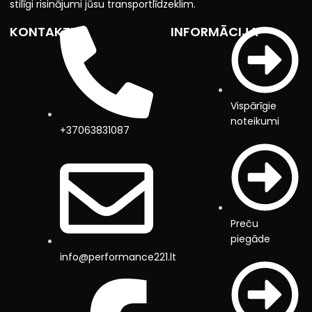
stilīgi risinājumi jūsu transportlīdzeklim.
KONTAKTI
INFORMĀCIJA
Vispārīgie
noteikumi
+37063831087
Preču
piegāde
info@performance221.lt