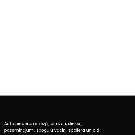
Auto piederumi: režģi, difuzori, sliekšņi,
pazeminājumi, spoguļu vāciņi, spoilera un citi