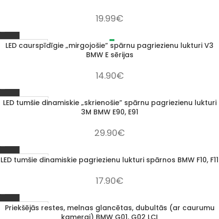
19.99
€
LED caurspīdīgie „mirgojošie” spārnu pagriezienu lukturi V3
IZPĀRDOTS
BMW E sērijas
14.90
€
LED tumšie dinamiskie „skrienošie” spārnu pagriezienu lukturi
1–3 D. D.
3M BMW E90, E91
29.90
€
LED tumšie dinamiskie pagriezienu lukturi spārnos BMW F10, F11
1–3 D. D.
17.90
€
Priekšējās restes, melnas glancētas, dubultās (ar caurumu
1–3 D. D.
kamerai) BMW G01, G02 LCI