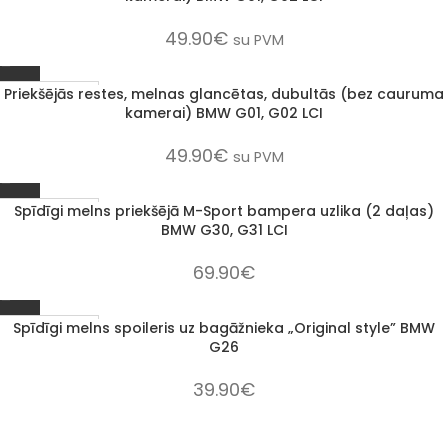
49.90
€
su PVM
Priekšējās restes, melnas glancētas, dubultās (bez cauruma
1–3 D. D.
kamerai) BMW G01, G02 LCI
49.90
€
su PVM
Spīdīgi melns priekšējā M-Sport bampera uzlika (2 daļas)
1–3 D. D.
BMW G30, G31 LCI
69.90
€
Spīdīgi melns spoileris uz bagāžnieka „Original style” BMW
1–3 D. D.
G26
39.90
€