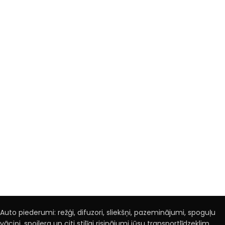
Auto piederumi: režģi, difuzori, sliekšņi, pazeminājumi, spoguļu
vāciņi, spoilera un citi stilīgi risinājumi jūsu transportlīdzeklim.