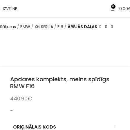
0
IZVĒLNE
0.00
Sākums
BMW
X6 SĒRIJA
F16
ĀRĒJĀS DAĻAS
Apdares komplekts, melns spīdīgs
BMW F16
440.90
€
–
ORIĢINĀLAIS KODS
–