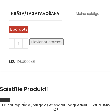
KRĀSA/SAGATAVOŠANA
Melna spīdīga
Izpārdots
Pievienot grozam
SKU:
DSU00046
Saistītie Produkti
LED caurspīdīgie „mirgojošie” spārnu pagriezienu lukturi BMW
1–3 D. D.
E46