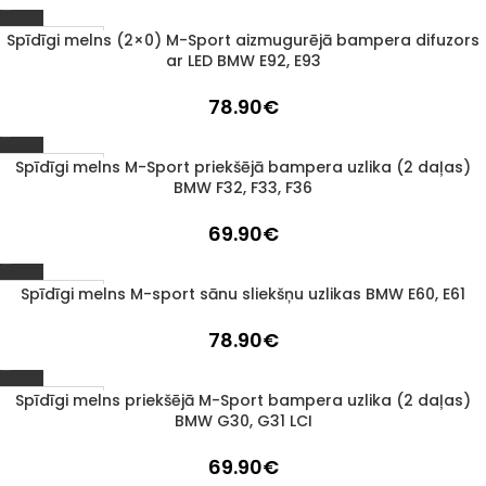
Spīdīgi melns (2×0) M-Sport aizmugurējā bampera difuzors
1–3 d. d.
ar LED BMW E92, E93
78.90
€
Spīdīgi melns M-Sport priekšējā bampera uzlika (2 daļas)
1–3 d. d.
BMW F32, F33, F36
69.90
€
Spīdīgi melns M-sport sānu sliekšņu uzlikas BMW E60, E61
1–3 d. d.
78.90
€
Spīdīgi melns priekšējā M-Sport bampera uzlika (2 daļas)
1–3 d. d.
BMW G30, G31 LCI
69.90
€