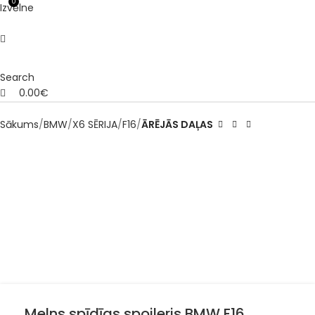
0
Izvēlne
Search
0.00
€
Sākums
BMW
X6 SĒRIJA
F16
ĀRĒJĀS DAĻAS
Melns spīdīgs spoileris BMW F16