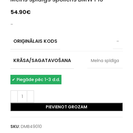
54.90
€
–
ORIĢINĀLAIS KODS
–
KRĀSA/SAGATAVOŠANA
Melna spīdīga
✔
Piegāde pēc 1-3 d.d.
PIEVIENOT GROZAM
SKU:
DMB49010