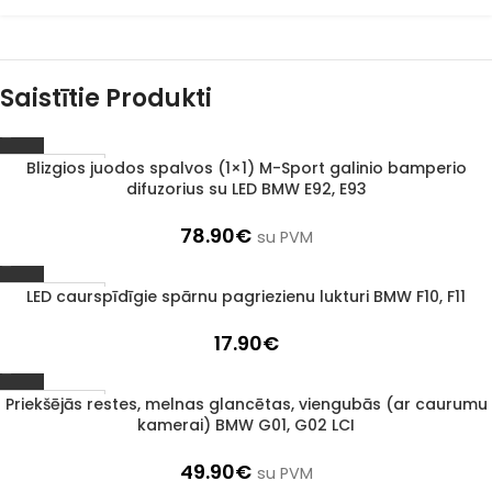
Saistītie Produkti
Blizgios juodos spalvos (1×1) M-Sport galinio bamperio
1–3 d. d.
difuzorius su LED BMW E92, E93
78.90
€
su PVM
LED caurspīdīgie spārnu pagriezienu lukturi BMW F10, F11
1–3 d. d.
17.90
€
Priekšējās restes, melnas glancētas, viengubās (ar caurumu
1–3 d. d.
kamerai) BMW G01, G02 LCI
49.90
€
su PVM