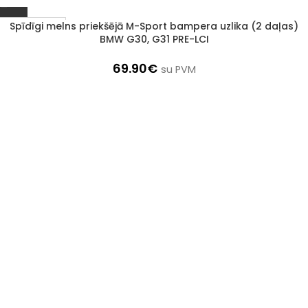
Spīdīgi melns priekšējā M-Sport bampera uzlika (2 daļas)
1–3 d. d.
BMW G30, G31 PRE-LCI
69.90
€
su PVM