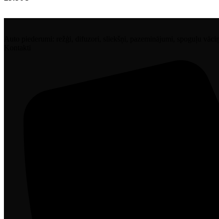
Auto piederumi: režģi, difuzori, sliekšņi, pazeminājumi, spoguļu vāciņi, 
Kontakti