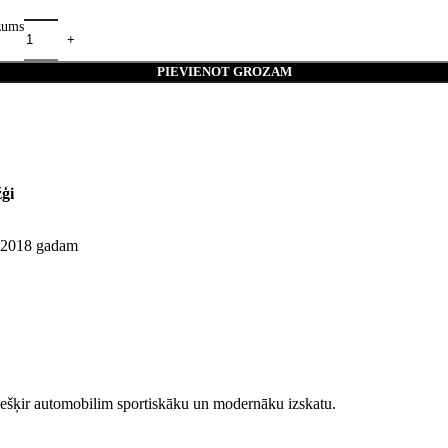
zums
PIEVIENOT GROZAM
ģi
 2018 gadam
ešķir automobilim sportiskāku un modernāku izskatu.