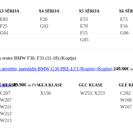
X3 SĒRIJA
X4 SĒRIJA
X5 SĒRIJA
X6 SĒR
E83
F26
E53
E71
F25
G02
E70
F16
G01
F15
G06
G05
s restes BMW F30, F31 (11-18) (Kopija)
ju atverēm, paredzēts BMW G30 PRE-LCI (Kopija) (Kopija)
249.90
€
s
Kopija)
89.90
€
E KLASE
su PVM
GLA KLASE
GLC KLASE
GLE K
C207
X156
W253, X253
C292
W207
W166
W211
W167
W212
W213