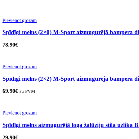
Pievienot grozam
Spīdīgi melns (2×0) M-Sport aizmugurējā bampera 
78.90
€
Pievienot grozam
Spīdīgi melns (2×2) M-Sport aizmugurējā bampera 
69.90
€
su PVM
Pievienot grozam
Spīdīgi melns aizmugurējā loga žalūziju stila uzlik
29.90
€