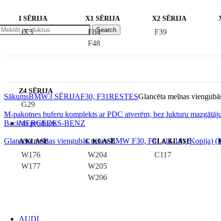
I SĒRIJA
X1 SĒRIJA
X2 SĒRIJA
Search
iX3
E84
F39
F48
Z4 SĒRIJA
Sākums
BMW
3 SĒRIJA
F30, F31
RESTES
Glancēta melnas viengubā
G29
M-pakotnes buferu komplekts ar PDC atverēm, bez lukturu mazgātā
Back to products
MERCEDES-BENZ
Glancēta melnas viengubās restes BMW F30, F31 (11-18) (Kopija) (
A KLASE
C KLASE
CLA KLASE
W176
W204
C117
W177
W205
W206
AUDI