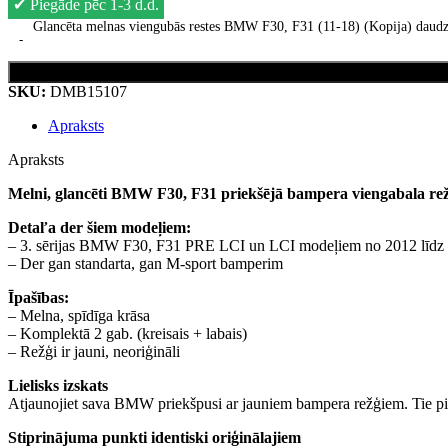
✔
Piegāde pēc 1-3 d.d.
Glancēta melnas viengubās restes BMW F30, F31 (11-18) (Kopija) daud
SKU:
DMB15107
Apraksts
Apraksts
Melni, glancēti BMW F30, F31 priekšējā bampera viengabala rež
Detaľa der šiem modeļiem:
– 3. sērijas BMW F30, F31 PRE LCI un LCI modeļiem no 2012 līdz
– Der gan standarta, gan M-sport bamperim
Īpašības:
– Melna, spīdīga krāsa
– Komplektā 2 gab. (kreisais + labais)
– Režģi ir jauni, neoriģināli
Lielisks izskats
Atjaunojiet sava BMW priekšpusi ar jauniem bampera režģiem. Tie pi
Stiprinājuma punkti identiski oriģinālajiem