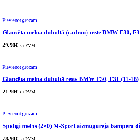
Pievienot grozam
Glancēta melna dubultā (carbon) reste BMW F30, F3
29.90
€
su PVM
Pievienot grozam
Glancēta melna dubultā reste BMW F30, F31 (11-18)
21.90
€
su PVM
Pievienot grozam
Spīdīgi melns (2×0) M-Sport aizmugurējā bampera 
78.90
€
su PVM