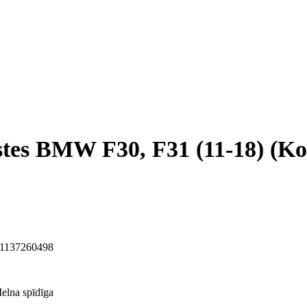
stes BMW F30, F31 (11-18) (Ko
51137260498
elna spīdīga