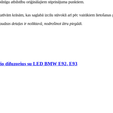
 pilnīgu atbilstību oriģinālajiem stiprinājuma punktiem.
atīvām krāsām, kas saglabā izcilu stāvokli arī pēc vairākiem lietošanas
dzas detaļas ir noliktavā, nodrošinot ātru piegādi.
erio difuzorius su LED BMW E92, E93