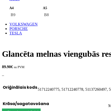
A4
A5
B9
B8
VOLKSWAGEN
PORSCHE
TESLA
Glancēta melnas viengubās re
89.90
€
su PVM
–
Oriģinālais kods
51712240775, 51712240778, 51137260497, 
Krāsa/sagatavošana
M