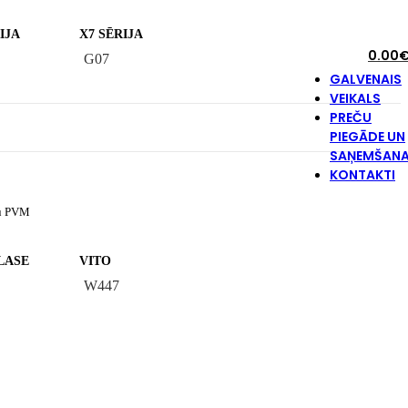
IJA
X7 SĒRIJA
0.00
G07
GALVENAIS
VEIKALS
PREČU
PIEGĀDE UN
SAŅEMŠAN
KONTAKTI
u PVM
LASE
VITO
W447