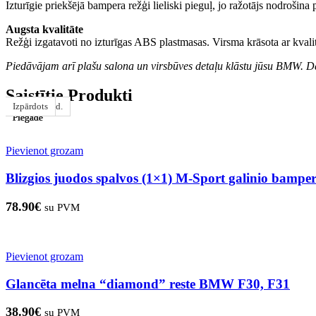
Izturīgie priekšējā bampera režģi lieliski pieguļ, jo ražotājs nodrošina
Augsta kvalitāte
Režģi izgatavoti no izturīgas ABS plastmasas. Virsma krāsota ar kvalit
Piedāvājam arī plašu salona un virsbūves detaļu klāstu jūsu BMW. Dau
Saistītie Produkti
Izpārdots
1–3 d. d.
1–3 d. d.
1–3 d. d.
1–3 d. d.
1–3 d. d.
1–3 d. d.
1–3 d. d.
Pievienot grozam
Blizgios juodos spalvos (1×1) M-Sport galinio bamp
78.90
€
su PVM
Pievienot grozam
Glancēta melna “diamond” reste BMW F30, F31
38.90
€
su PVM