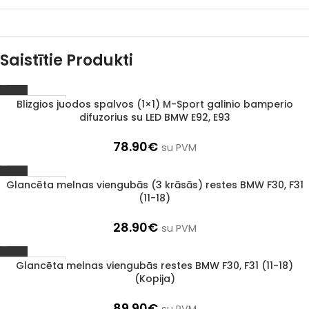
Saistītie Produkti
Blizgios juodos spalvos (1×1) M-Sport galinio bamperio
1–3 d. d.
difuzorius su LED BMW E92, E93
78.90
€
su PVM
Glancēta melnas viengubās (3 krāsās) restes BMW F30, F31
1–3 d. d.
(11-18)
28.90
€
su PVM
Glancēta melnas viengubās restes BMW F30, F31 (11-18)
1–3 d. d.
(Kopija)
89.90
€