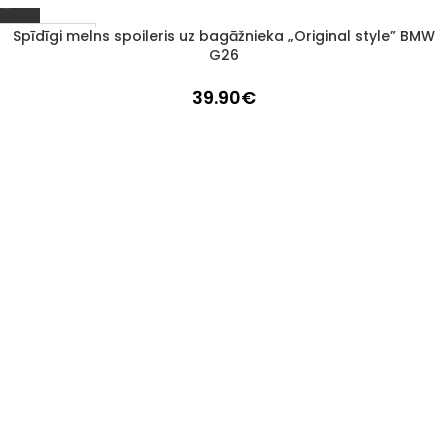
Spīdīgi melns spoileris uz bagāžnieka „Original style” BMW
1–3 d. d.
G26
39.90
€