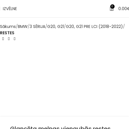
0
IZVĒLNE
0.00
Sākums
BMW
3 SĒRIJA
G20, G21
G20, G21 PRE LCI (2018-2022)
RESTES
Glancēta melnas viengubās restes