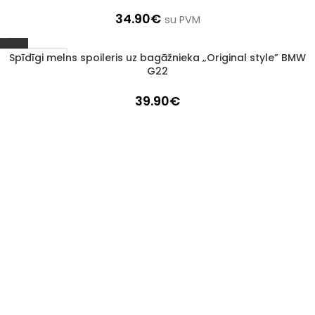
34.90
€
su PVM
Spīdīgi melns spoileris uz bagāžnieka „Original style” BMW
1–3 d. d.
G22
39.90
€