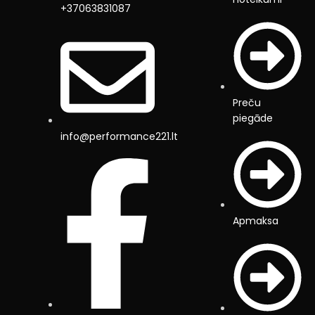
+37063831087
Preču
piegāde
info@performance221.lt
Apmaksa