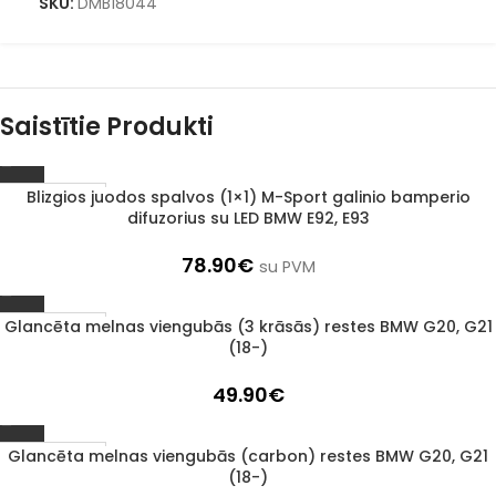
SKU:
DMB18044
Saistītie Produkti
Blizgios juodos spalvos (1×1) M-Sport galinio bamperio
1–3 d. d.
difuzorius su LED BMW E92, E93
78.90
€
su PVM
Glancēta melnas viengubās (3 krāsās) restes BMW G20, G21
1–3 d. d.
(18-)
49.90
€
Glancēta melnas viengubās (carbon) restes BMW G20, G21
1–3 d. d.
(18-)