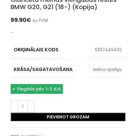
BMW G20, G21 (18-) (Kopija)
99.90
€
su PVM
–
ORIĢINĀLAIS KODS
51137449432
KRĀSA/SAGATAVOŠANA
Melna spīdīga
✔
Piegāde pēc 1-3 d.d.
PIEVIENOT GROZAM