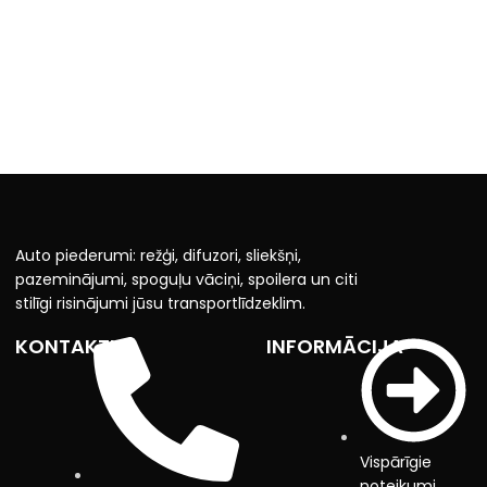
Auto piederumi: režģi, difuzori, sliekšņi,
pazeminājumi, spoguļu vāciņi, spoilera un citi
stilīgi risinājumi jūsu transportlīdzeklim.
KONTAKTI
INFORMĀCIJA
Vispārīgie
noteikumi