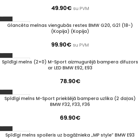
49.90
€
su PVM
Glancēta melnas viengubās restes BMW G20, G21 (18-)
1–3 d. d.
(Kopija) (Kopija)
99.90
€
su PVM
Spīdīgi melns (2×0) M-Sport aizmugurējā bampera difuzors
1–3 d. d.
ar LED BMW E92, E93
78.90
€
Spīdīgi melns M-Sport priekšējā bampera uzlika (2 daļas)
1–3 d. d.
BMW F32, F33, F36
69.90
€
Spīdīgi melns spoileris uz bagāžnieka „MP style” BMW E93
1–3 d. d.