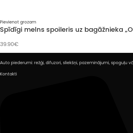
Pievienot grozam
Spīdīgi melns spoileris uz bagāžnieka „
39.90
€
Auto piederumi: režģi, difuzori, sliekšņi, pazeminājumi, spoguļu vāci
Kontakti