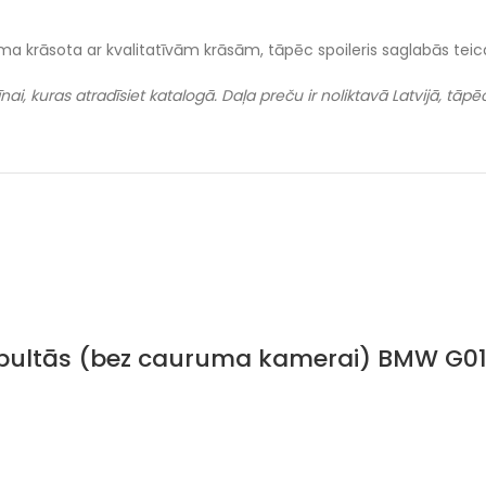
rsma krāsota ar kvalitatīvām krāsām, tāpēc spoileris saglabās tei
i, kuras atradīsiet katalogā. Daļa preču ir noliktavā Latvijā, tāp
dubultās (bez cauruma kamerai) BMW G01