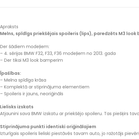
Apraksts
Melns, spīdīgs priekšējais spoileris (lips), paredzēts M3 lo
Der šādiem modeļiem:
– 4. sērijas BMW F32, F33, F36 modeļiem no 2013. gada
– Der tikai M3 look bamperim
Īpašības:
– Melna spīdīga krāsa
– Komplektā ar stiprinājuma elementiem
– Spoileris ir jauns, neoriģināls
Lielisks izskats
Atjaunini sava BMW izskatu ar priekšējo spoileru. Tas piešķirs ta
Stiprinājuma punkti identiski oriģinālajiem
Izturīgais spoileris lieliski piestāvēs tavam auto, jo ražotājs pie