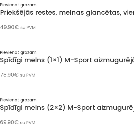
Pievienot grozam
Priekšējās restes, melnas glancētas, 
49.90
€
su PVM
Pievienot grozam
Spīdīgi melns (1×1) M-Sport aizmugurēj
78.90
€
su PVM
Pievienot grozam
Spīdīgi melns (2×2) M-Sport aizmugurē
69.90
€
su PVM