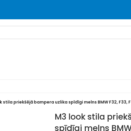
k stila priekšējā bampera uzlika spīdīgi melns BMW F32, F33, 
M3 look stila prie
spīdīgi melns BMW 