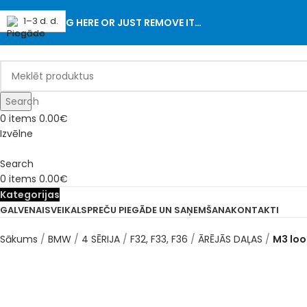
1–3 d. d.
1–3 d. d.
1–3 d. d.
1–3 d. d.
1–3 d. d.
1–3 d. d.
1–3 d. d.
1–3 d. d.
ADD ANYTHING HERE OR JUST REMOVE IT…
Search
0
items
0.00
€
Izvēlne
Search
0
items
0.00
€
Kategorijas
GALVENAIS
VEIKALS
PREČU PIEGĀDE UN SAŅEMŠANA
KONTAKTI
Sākums
BMW
4 SĒRIJA
F32, F33, F36
ĀRĒJĀS DAĻAS
M3 loo