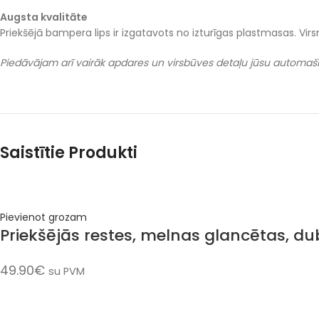
Augsta kvalitāte
Priekšējā bampera lips ir izgatavots no izturīgas plastmasas. Vi
Piedāvājam arī vairāk apdares un virsbūves detaļu jūsu automašīna
Saistītie Produkti
Pievienot grozam
Priekšējās restes, melnas glancētas, 
49.90
€
su PVM