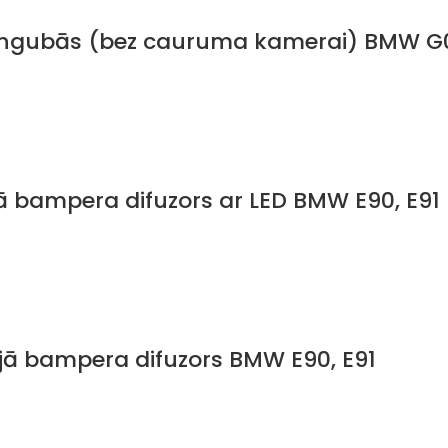
viengubās (bez cauruma kamerai) BMW G0
ā bampera difuzors ar LED BMW E90, E91
jā bampera difuzors BMW E90, E91