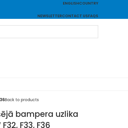
ENGLISH
COUNTRY
NEWSLETTER
CONTACT US
FAQS
F36
Back to products
kšējā bampera uzlika
F32, F33, F36