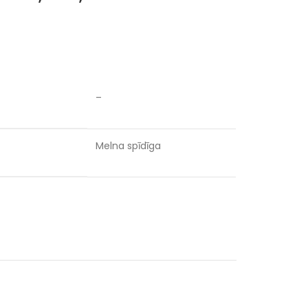
–
Melna spīdīga