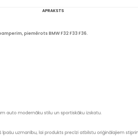
APRAKSTS
ok bamperim, piemērots BMW F32 F33 F36.
vam auto modernāku stilu un sportiskāku izskatu.
vērš īpašu uzmanību, lai produkts precīzi atbilstu oriģinālajiem sti