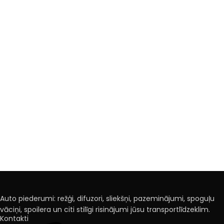
Auto piederumi: režģi, difuzori, sliekšņi, pazeminājumi, spoguļu
vāciņi, spoilera un citi stilīgi risinājumi jūsu transportlīdzeklim.
Kontakti