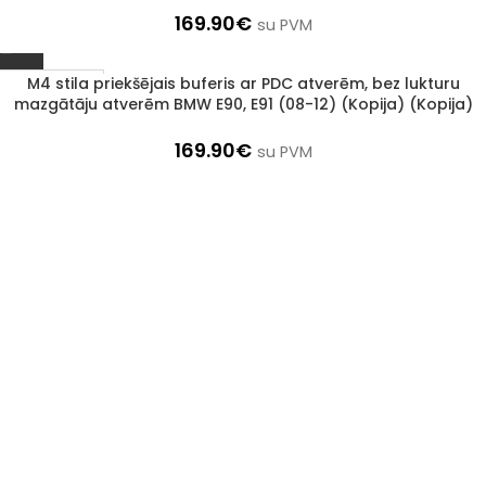
169.90
€
su PVM
M4 stila priekšējais buferis ar PDC atverēm, bez lukturu
1–3 d. d.
mazgātāju atverēm BMW E90, E91 (08-12) (Kopija) (Kopija)
169.90
€
su PVM