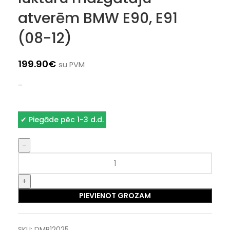
atverēm BMW E90, E91
(08-12)
199.90
€
su PVM
–
✔
Piegāde pēc 1-3 d.d.
PIEVIENOT GROZAM
SKU:
DMB12025