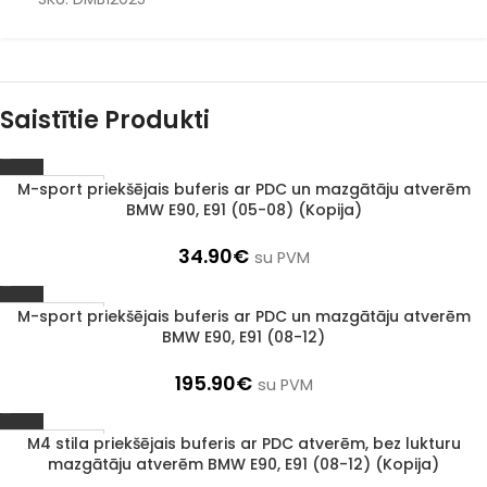
Saistītie Produkti
M-sport priekšējais buferis ar PDC un mazgātāju atverēm
1–3 d. d.
BMW E90, E91 (05-08) (Kopija)
34.90
€
su PVM
M-sport priekšējais buferis ar PDC un mazgātāju atverēm
1–3 d. d.
BMW E90, E91 (08-12)
195.90
€
su PVM
M4 stila priekšējais buferis ar PDC atverēm, bez lukturu
1–3 d. d.
mazgātāju atverēm BMW E90, E91 (08-12) (Kopija)