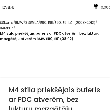
0
IZVĒLNE
0.00
Sākums
BMW
3 SĒRIJA
E90, E91
E90, E91 LCI (2008-2012)
BAMPERI
M4 stila priekšējais buferis ar PDC atverēm, bez lukturu
mazgātāju atverēm BMW E90, E91 (08-12)
M4 stila priekšējais buferis
ar PDC atverēm, bez
lukturu mazgātāju