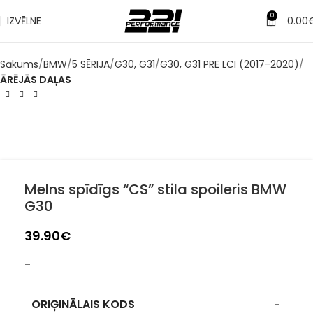
✔
0
IZVĒLNE
0.00
Piegāde pēc 1-3 d.d.
Sākums
BMW
5 SĒRIJA
G30, G31
G30, G31 PRE LCI (2017-2020)
ĀRĒJĀS DAĻAS
Melns spīdīgs “CS” stila spoileris BMW
G30
39.90
€
–
ORIĢINĀLAIS KODS
–