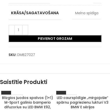
KRĀSA/SAGATAVOŠANA
Melna spīdīga
PIEVIENOT GROZAM
SKU:
DMB27027
Saistītie Produkti
Blizgios juodos spalvos (1×1)
LED caurspīdīgie „mirgojošie”
IZPĀRDOTS
1–3 D. D.
M-Sport galinio bamperio
spārnu pagriezienu lukturi V3
difuzorius su LED BMW E92,
BMW E sērijas