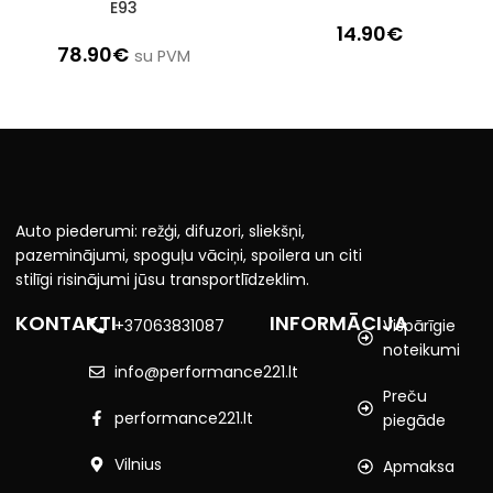
E93
14.90
€
78.90
€
su PVM
Auto piederumi: režģi, difuzori, sliekšņi,
pazeminājumi, spoguļu vāciņi, spoilera un citi
stilīgi risinājumi jūsu transportlīdzeklim.
KONTAKTI
INFORMĀCIJA
+37063831087
Vispārīgie
noteikumi
info@performance221.lt
Preču
performance221.lt
piegāde
Vilnius
Apmaksa