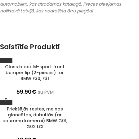
automobilim, kas atrodamas katalogā. Preces pieejamas
noliktavā Latvijā, kas nodrošina ātru piegādi.
Saistītie Produkti
Gloss black M-sport front
1–3 D. D.
bumper lip (2-pieces) for
BMW F30, F31
59.90
€
su PVM
Priekšējās restes, melnas
1–3 D. D.
glancētas, dubultās (ar
caurumu kamerai) BMW G01,
G02 LCI