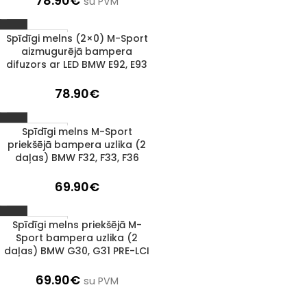
78.90
€
su PVM
Spīdīgi melns (2×0) M-Sport
1–3 D. D.
aizmugurējā bampera
difuzors ar LED BMW E92, E93
78.90
€
Spīdīgi melns M-Sport
1–3 D. D.
priekšējā bampera uzlika (2
daļas) BMW F32, F33, F36
69.90
€
Spīdīgi melns priekšējā M-
1–3 D. D.
Sport bampera uzlika (2
daļas) BMW G30, G31 PRE-LCI
69.90
€
su PVM