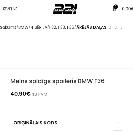
✔
Piegāde pēc 1-3 d.d.
0
IZVĒLNE
0.00
Sākums
BMW
4 SĒRIJA
F32, F33, F36
ĀRĒJĀS DAĻAS
Melns spīdīgs spoileris BMW F36
40.90
€
su PVM
–
ORIĢINĀLAIS KODS
–