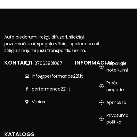
Auto piederumi: režģi, difuzori, sliekšņi,
pazeminājumi, spoguļu vāciņi, spoilera un citi
stilīgi risinājumi jūsu transportlīdzeklim.
KONTAKTI
INFORMĀCIJA
+37063831087
Vispārīgie
noteikumi
info@performance221.lt
Preču
performance221.lt
piegāde
Vilnius
Apmaksa
Privātuma
politika
KATALOGS