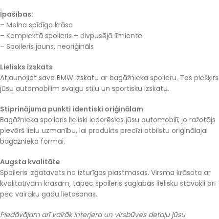
Īpašības:
– Melna spīdīga krāsa
– Komplektā spoileris + divpusējā līmlente
– Spoileris jauns, neoriģināls
Lielisks izskats
Atjaunojiet sava BMW izskatu ar bagāžnieka spoileru. Tas piešķirs
jūsu automobilim svaigu stilu un sportisku izskatu.
Stiprinājuma punkti identiski oriģinālam
Bagāžnieka spoileris lieliski iederēsies jūsu automobilī, jo ražotājs
pievērš lielu uzmanību, lai produkts precīzi atbilstu oriģinālajai
bagāžnieka formai.
Augsta kvalitāte
Spoileris izgatavots no izturīgas plastmasas. Virsma krāsota ar
kvalitatīvām krāsām, tāpēc spoileris saglabās lielisku stāvokli arī
pēc vairāku gadu lietošanas.
Piedāvājam arī vairāk interjera un virsbūves detaļu jūsu