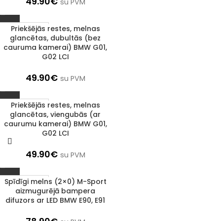
49.90
€
su PVM
Priekšējās restes, melnas
1–3 D. D.
glancētas, dubultās (bez
cauruma kamerai) BMW G01,
G02 LCI
49.90
€
su PVM
Priekšējās restes, melnas
1–3 D. D.
glancētas, viengubās (ar
caurumu kamerai) BMW G01,
G02 LCI
49.90
€
su PVM
Spīdīgi melns (2×0) M-Sport
1–3 D. D.
aizmugurējā bampera
difuzors ar LED BMW E90, E91