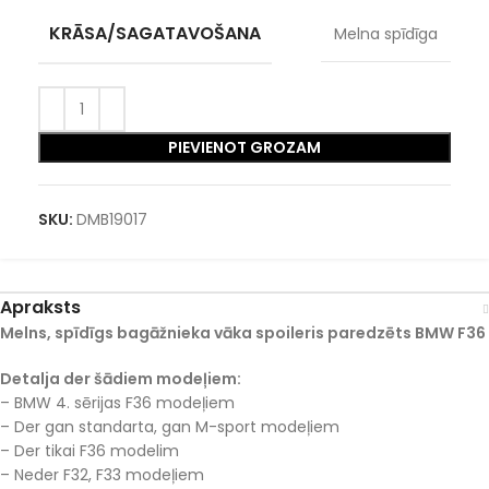
KRĀSA/SAGATAVOŠANA
Melna spīdīga
PIEVIENOT GROZAM
SKU:
DMB19017
Apraksts
Melns, spīdīgs bagāžnieka vāka spoileris paredzēts BMW F36
Detalja der šādiem modeļiem:
– BMW 4. sērijas F36 modeļiem
– Der gan standarta, gan M-sport modeļiem
– Der tikai F36 modelim
– Neder F32, F33 modeļiem