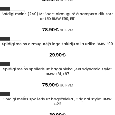
su PVM
Spīdīgi melns (2×0) M-Sport aizmugurējā bampera difuzors
1–3 d. d.
ar LED BMW E90, E91
78.90
€
su PVM
Spīdīgi melns aizmugurējā loga žalūziju stila uzlika BMW E90
Izpārdots
29.90
€
Spīdīgi melns spoileris uz bagāžnieka „Aerodynamic style”
1–3 d. d.
BMW E81, E87
75.90
€
su PVM
Spīdīgi melns spoileris uz bagāžnieka „Original style” BMW
1–3 d. d.
G22
39.90
€