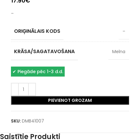
17.90
€
–
ORIĢINĀLAIS KODS
–
KRĀSA/SAGATAVOŠANA
Melna
✔
Piegāde pēc 1-3 d.d.
PIEVIENOT GROZAM
SKU:
DMB41007
Saistītie Produkti