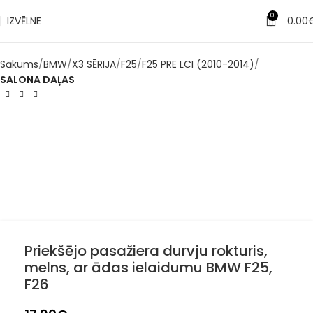
0
IZVĒLNE
0.00
Sākums
BMW
X3 SĒRIJA
F25
F25 PRE LCI (2010-2014)
SALONA DAĻAS
Priekšējo pasažiera durvju rokturis,
melns, ar ādas ielaidumu BMW F25,
F26