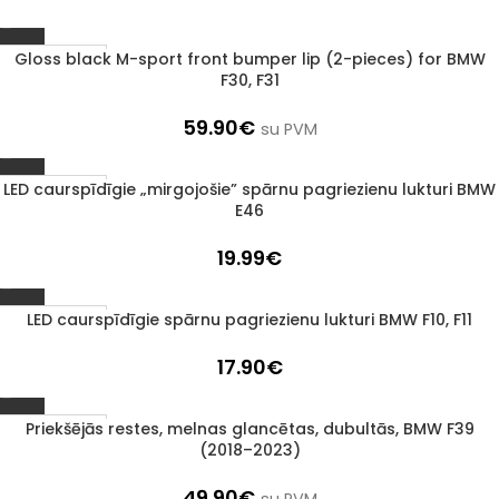
Gloss black M-sport front bumper lip (2-pieces) for BMW
1–3 d. d.
F30, F31
59.90
€
su PVM
LED caurspīdīgie „mirgojošie” spārnu pagriezienu lukturi BMW
1–3 d. d.
E46
19.99
€
LED caurspīdīgie spārnu pagriezienu lukturi BMW F10, F11
1–3 d. d.
17.90
€
Priekšējās restes, melnas glancētas, dubultās, BMW F39
1–3 d. d.
(2018–2023)
49.90
€