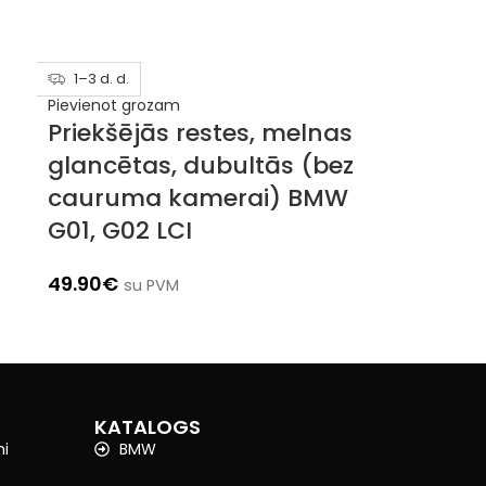
1–3 d. d.
1–3 d. d.
Pievienot grozam
Pievienot gr
Priekšējās restes, melnas
Priekšēj
glancētas, dubultās (bez
glancēt
cauruma kamerai) BMW
caurum
G01, G02 LCI
G01, G02
49.90
€
49.90
€
su PVM
su
KATALOGS
mi
BMW