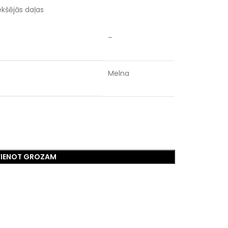
ekšējās daļas
–
Melna
VIENOT GROZAM