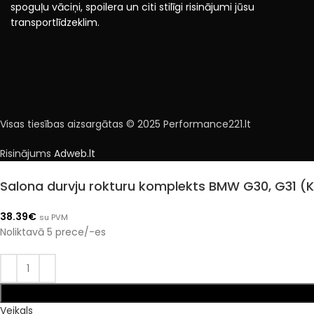
spoguļu vāciņi, spoilera un citi stilīgi risinājumi jūsu
transportlīdzeklim.
Visas tiesības aizsargātas © 2025 Performance221.lt
Risinājums
Adweb.lt
Salona durvju rokturu komplekts BMW G30, G31 (K
38.39
€
su PVM
Noliktavā 5 prece/-es
Veikals