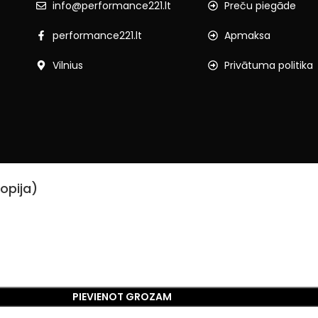
info@performance221.lt
Preču piegāde
performance221.lt
Apmaksa
Vilnius
Privātuma politika
opija)
PIEVIENOT GROZAM