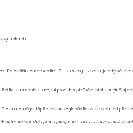
rvju rokturi)
ie piešķirs automobilim tīru un svaigu izskatu, jo oriģinālie roktur
pievērš lielu uzmanību tam, lai produkts pilnībā atbilstu oriģinālaj
atīva un noturīga, tāpēc rokturi saglabās lielisku izskatu arī pēc v
 automašīnai. Daļa preču pieejama noliktavā Latvijā, nodrošinot 