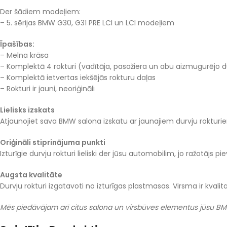
Der šādiem modeļiem:
– 5. sērijas BMW G30, G31 PRE LCI un LCI modeļiem
Īpašības:
– Melna krāsa
– Komplektā 4 rokturi (vadītāja, pasažiera un abu aizmugurējo du
– Komplektā ietvertas iekšējās rokturu daļas
– Rokturi ir jauni, neoriģināli
Lielisks izskats
Atjaunojiet sava BMW salona izskatu ar jaunajiem durvju rokturiem. T
Oriģināli stiprinājuma punkti
Izturīgie durvju rokturi lieliski der jūsu automobilim, jo ražotājs 
Augsta kvalitāte
Durvju rokturi izgatavoti no izturīgas plastmasas. Virsma ir kvalit
Mēs piedāvājam arī citus salona un virsbūves elementus jūsu BMW