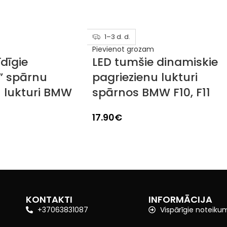
1–3 d. d.
Pievienot grozam
dīgie
LED tumšie dinamiskie
” spārnu
pagriezienu lukturi
u lukturi BMW
spārnos BMW F10, F11
17.90
€
KONTAKTI
INFORMĀCIJA
+37063831087
Vispārīgie noteiku