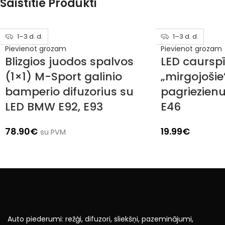
Saistītie Produkti
1–3 d. d.
1–3 d. d.
Pievienot grozam
Pievienot grozam
Blizgios juodos spalvos
LED caurspī
(1×1) M-Sport galinio
„mirgojošie
bamperio difuzorius su
pagriezien
LED BMW E92, E93
E46
78.90
€
19.99
€
su PVM
Auto piederumi: režģi, difuzori, sliekšņi, pazeminājumi,