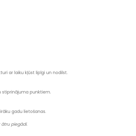
i ar laiku kļūst lipīgi un nodilst.
iem stiprinājuma punktiem.
airāku gadu lietošanas.
ātru piegādi.