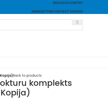
ENGLISH
COUNTRY
NEWSLETTER
CONTACT US
FAQS
Kopija)
Back to products
rokturu komplekts
Kopija)