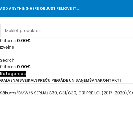
ADD ANYTHING HERE OR JUST REMOVE IT…
0
items
0.00
€
Izvēlne
Search
0
items
0.00
€
Kategorijas
GALVENAIS
VEIKALS
PREČU PIEGĀDE UN SAŅEMŠANA
KONTAKTI
Sākums
BMW
5 SĒRIJA
G30, G31
G30, G31 PRE LCI (2017-2020)
S