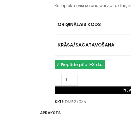
Komplektā visi salona durvju rokturi, i
ORIĢINĀLAIS KODS
KRĀSA/SAGATAVOŠANA
✔
Piegāde pēc 1-3 d.d.
PIE
SKU:
DMB27035
APRAKSTS