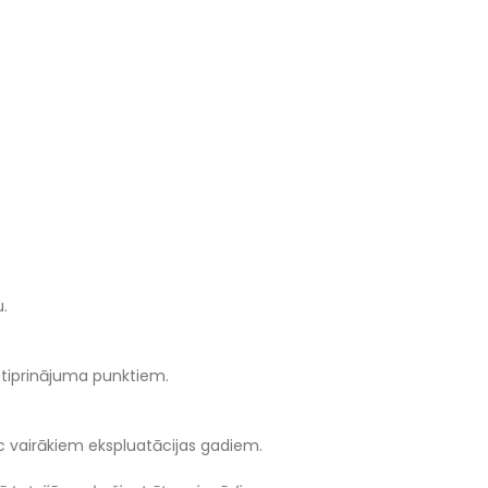
.
m stiprinājuma punktiem.
pēc vairākiem ekspluatācijas gadiem.