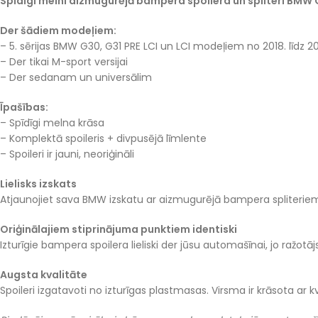
Spīdīgi melni aizmugurējā bampera spoilera un spliteri BMW 
Der šādiem modeļiem:
– 5. sērijas BMW G30, G31 PRE LCI un LCI modeļiem no 2018. līdz 
– Der tikai M-sport versijai
– Der sedanam un universālim
Īpašības:
– Spīdīgi melna krāsa
– Komplektā spoileris + divpusējā līmlente
– Spoileri ir jauni, neoriģināli
Lielisks izskats
Atjaunojiet sava BMW izskatu ar aizmugurējā bampera spliteriem.
Oriģinālajiem stiprinājuma punktiem identiski
Izturīgie bampera spoilera lieliski der jūsu automašīnai, jo ražotā
Augsta kvalitāte
Spoileri izgatavoti no izturīgas plastmasas. Virsma ir krāsota ar 