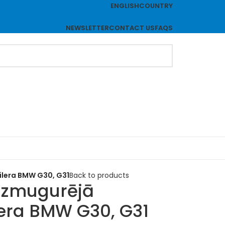
ENGLISH
COUNTRY
NEWSLETTER
CONTACT US
FAQS
ilera BMW G30, G31
Back to products
aizmugurējā
era BMW G30, G31