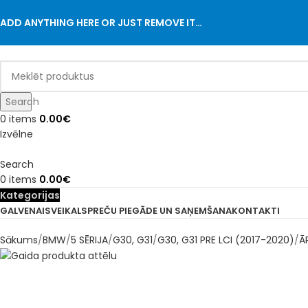
ADD ANYTHING HERE OR JUST REMOVE IT…
Search
0
items
0.00
€
Izvēlne
Search
0
items
0.00
€
Kategorijas
GALVENAIS
VEIKALS
PREČU PIEGĀDE UN SAŅEMŠANA
KONTAKTI
Sākums
BMW
5 SĒRIJA
G30, G31
G30, G31 PRE LCI (2017-2020)
Ā