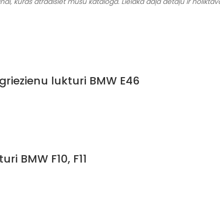
, kuras atradīsiet mūsu katalogā. Lielākā daļa detaļu ir noliktavā
griezienu lukturi BMW E46
uri BMW F10, F11