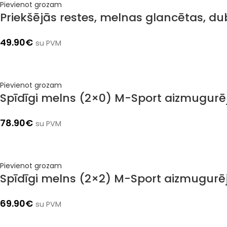
Pievienot grozam
Priekšējās restes, melnas glancētas, d
49.90
€
su PVM
Pievienot grozam
Spīdīgi melns (2×0) M-Sport aizmugurē
78.90
€
su PVM
Pievienot grozam
Spīdīgi melns (2×2) M-Sport aizmugurē
69.90
€
su PVM