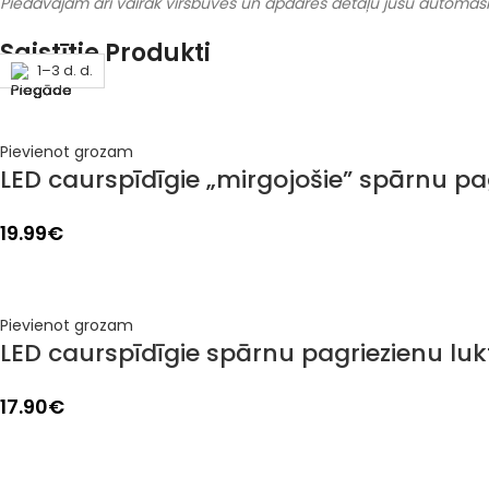
Piedāvājam arī vairāk virsbūves un apdares detaļu jūsu automašīnai
Saistītie Produkti
1–3 d. d.
1–3 d. d.
1–3 d. d.
1–3 d. d.
1–3 d. d.
1–3 d. d.
1–3 d. d.
1–3 d. d.
Pievienot grozam
LED caurspīdīgie „mirgojošie” spārnu pa
19.99
€
Pievienot grozam
LED caurspīdīgie spārnu pagriezienu lukt
17.90
€