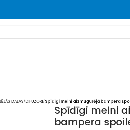
RĒJĀS DAĻAS
DIFUZORI
Spīdīgi melni aizmugurējā bampera spo
Spīdīgi melni 
bampera spoil