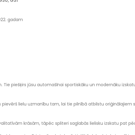
G30, G31
2022. gadam
 Tie piešķirs jūsu automašīnai sportiskāku un modernāku izskatu
js pievērš lielu uzmanību tam, lai tie pilnībā atbilstu oriģinālajie
kvalitatīvām krāsām, tāpēc spliteri saglabās lielisku izskatu pat 