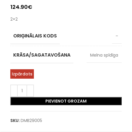
124.90
€
2×2
ORIĢINĀLAIS KODS
–
KRĀSA/SAGATAVOŠANA
Melna spīdīga
Izpārdots
PIEVIENOT GROZAM
SKU:
DMB29005