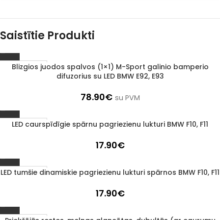
Saistītie Produkti
Blizgios juodos spalvos (1×1) M-Sport galinio bamperio
1–3 d. d.
difuzorius su LED BMW E92, E93
78.90
€
su PVM
LED caurspīdīgie spārnu pagriezienu lukturi BMW F10, F11
1–3 d. d.
17.90
€
LED tumšie dinamiskie pagriezienu lukturi spārnos BMW F10, F11
1–3 d. d.
17.90
€