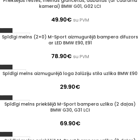
Priekšējās restes, melnas glancētas, dubultās (ar caurumu
1–3 d. d.
kamerai) BMW G01, G02 LCI
49.90
€
su PVM
Spīdīgi melns (2×0) M-Sport aizmugurējā bampera difuzors
1–3 d. d.
ar LED BMW E90, E91
78.90
€
su PVM
Spīdīgi melns aizmugurējā loga žalūziju stila uzlika BMW E90
Izpārdots
29.90
€
Spīdīgi melns priekšējā M-Sport bampera uzlika (2 daļas)
1–3 d. d.
BMW G30, G31 LCI
69.90
€