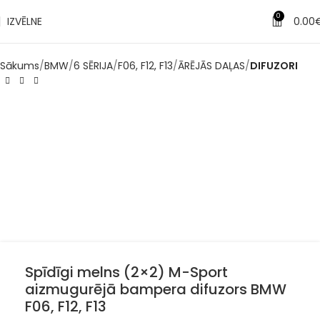
0
IZVĒLNE
0.00
Sākums
BMW
6 SĒRIJA
F06, F12, F13
ĀRĒJĀS DAĻAS
DIFUZORI
Spīdīgi melns (2×2) M-Sport
aizmugurējā bampera difuzors BMW
F06, F12, F13