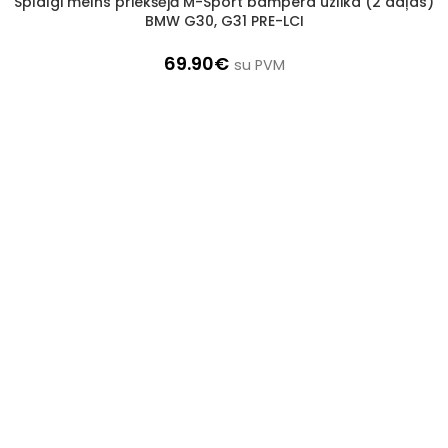
Spīdīgi melns priekšējā M-Sport bampera uzlika (2 daļas)
1–3 d. d.
BMW G30, G31 PRE-LCI
69.90
€
su PVM