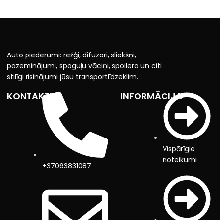
Auto piederumi: režģi, difuzori, sliekšņi,
pazeminājumi, spoguļu vāciņi, spoilera un citi
stilīgi risinājumi jūsu transportlīdzeklim.
KONTAKTI
INFORMĀCIJA
Vispārīgie
noteikumi
+37063831087