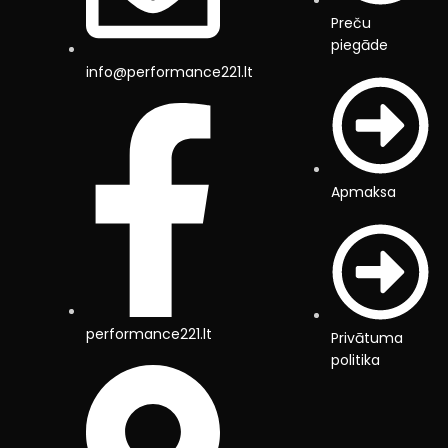
Preču
piegāde
info@performance221.lt
Apmaksa
performance221.lt
Privātuma
politika