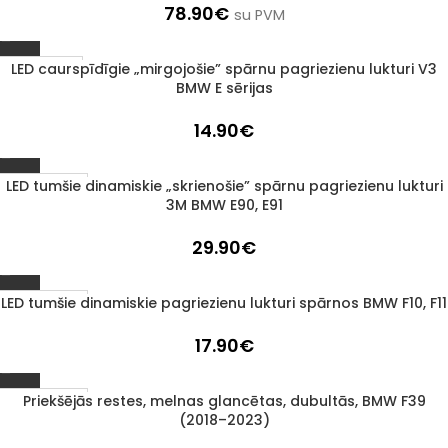
78.90
€
su PVM
LED caurspīdīgie „mirgojošie” spārnu pagriezienu lukturi V3
IZPĀRDOTS
BMW E sērijas
14.90
€
LED tumšie dinamiskie „skrienošie” spārnu pagriezienu lukturi
1–3 D. D.
3M BMW E90, E91
29.90
€
LED tumšie dinamiskie pagriezienu lukturi spārnos BMW F10, F11
1–3 D. D.
17.90
€
Priekšējās restes, melnas glancētas, dubultās, BMW F39
1–3 D. D.
(2018–2023)