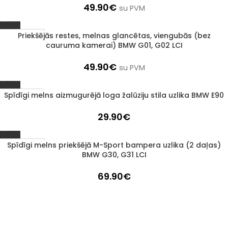
49.90
€
su PVM
Priekšējās restes, melnas glancētas, viengubās (bez
1–3 D. D.
cauruma kamerai) BMW G01, G02 LCI
49.90
€
su PVM
Spīdīgi melns aizmugurējā loga žalūziju stila uzlika BMW E90
IZPĀRDOTS
29.90
€
Spīdīgi melns priekšējā M-Sport bampera uzlika (2 daļas)
1–3 D. D.
BMW G30, G31 LCI
69.90
€