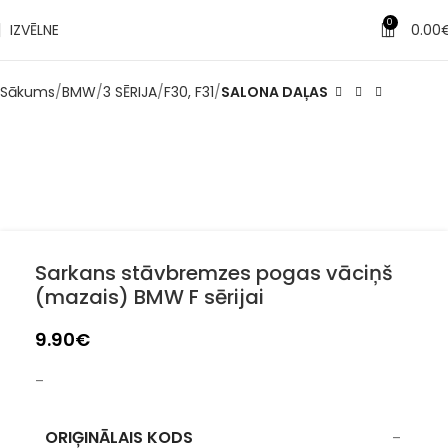
✔
0
IZVĒLNE
0.00
Piegāde pēc 1-3 d.d.
Sākums
BMW
3 SĒRIJA
F30, F31
SALONA DAĻAS
Sarkans stāvbremzes pogas vāciņš
(mazais) BMW F sērijai
9.90
€
–
ORIĢINĀLAIS KODS
–