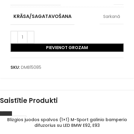
KRĀSA/SAGATAVOŠANA
Sarkanā
PIEVIENOT GROZAM
SKU:
DMB15085
Saistītie Produkti
Blizgios juodos spalvos (1×1) M-Sport galinio bamperio
1–3 D. D.
difuzorius su LED BMW E92, E93